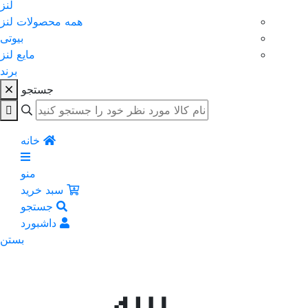
لنز
همه محصولات لنز
بیوتی
مایع لنز
برند
جستجو
خانه
منو
سبد خرید
جستجو
داشبورد
بستن