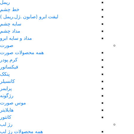
ریمل
خط چشم
لیفت ابرو (صابون .ژل.ریمل )
سایه چشم
مداد چشم
مداد و سایه ابرو
صورت
همه محصولات صورت
کرم پودر
فیکساتور
پنکک
کانسیلر
پرایمر
رژگونه
موس صورت
هایلایتر
کانتور
رژ لب
همه محصولات رژ لب