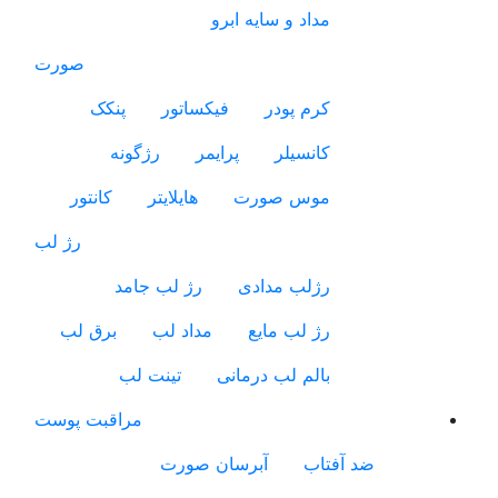
مداد و سایه ابرو
صورت
کرم پودر
فیکساتور
پنکک
کانسیلر
پرایمر
رژگونه
موس صورت
هایلایتر
کانتور
رژ لب
رژلب مدادی
رژ لب جامد
رژ لب مایع
مداد لب
برق لب
بالم لب درمانی
تینت لب
مراقبت پوست
ضد آفتاب
آبرسان صورت