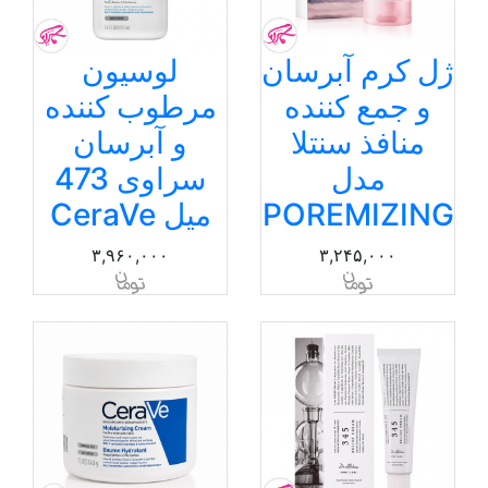
ژل کرم آبرسان
لوسیون
و جمع کننده
مرطوب کننده
منافذ سنتلا
و آبرسان
مدل
سراوی 473
POREMIZING
میل CeraVe
۳,۹۶۰,۰۰۰
۳,۲۴۵,۰۰۰