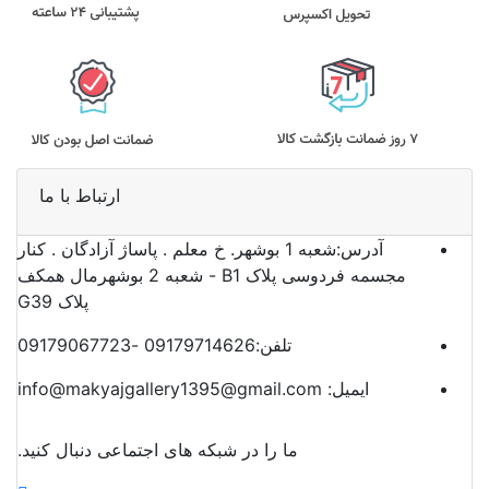
ارتباط با ما
آدرس:
شعبه 1 بوشهر. خ معلم . پاساژ آزادگان . کنار
مجسمه فردوسی پلاک B1 - شعبه 2 بوشهرمال همکف
پلاک G39
تلفن:
09179714626 -09179067723
ایمیل:
info@makyajgallery1395@gmail.com
ما را در شبکه های اجتماعی دنبال کنید.