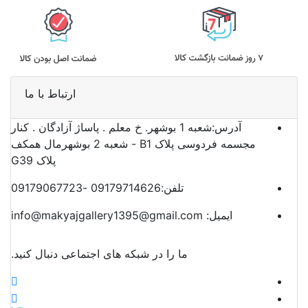
ارتباط با ما
آدرس:
شعبه 1 بوشهر. خ معلم . پاساژ آزادگان . کنار
مجسمه فردوسی پلاک B1 - شعبه 2 بوشهرمال همکف
پلاک G39
تلفن:
09179714626 -09179067723
ایمیل:
info@makyajgallery1395@gmail.com
ما را در شبکه های اجتماعی دنبال کنید.