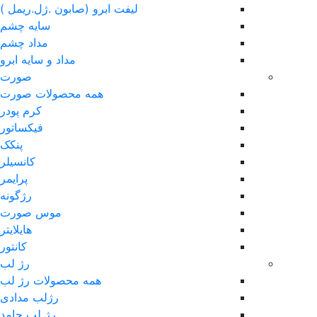
لیفت ابرو (صابون .ژل.ریمل )
سایه چشم
مداد چشم
مداد و سایه ابرو
صورت
همه محصولات صورت
کرم پودر
فیکساتور
پنکک
کانسیلر
پرایمر
رژگونه
موس صورت
هایلایتر
کانتور
رژ لب
همه محصولات رژ لب
رژلب مدادی
رژ لب جامد