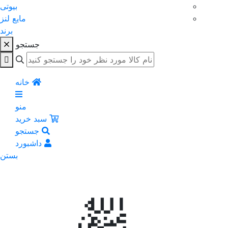
بیوتی
مایع لنز
برند
جستجو
خانه
منو
سبد خرید
جستجو
داشبورد
بستن