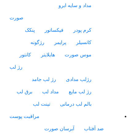
مداد و سایه ابرو
صورت
کرم پودر
فیکساتور
پنکک
کانسیلر
پرایمر
رژگونه
موس صورت
هایلایتر
کانتور
رژ لب
رژلب مدادی
رژ لب جامد
رژ لب مایع
مداد لب
برق لب
بالم لب درمانی
تینت لب
مراقبت پوست
ضد آفتاب
آبرسان صورت