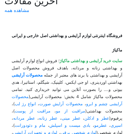
آخرین مقالات
مشاهده همه
فروشگاه اینترنتی لوازم آرایشی و بهداشتی اصل خارجی و ایرانی
ماکیاژ
سایت خرید آرایشی و بهداشتی ماکیاژ
؛ فروش انواع لوازم آرایشی
و بهداشتی زنانه و مردانه، باهدف فروش محصولات اصل
آرایشی و بهداشتی با برند های معتبر از جمله
محصولات آرایشی
بهداشتی اوردینری، او جی ایکس، کلینیک، شیگلم، استاتیرا، هدی
بیوتی و.... را بصورت آنلاین می توانید خریداری کنید. تمامی
محصولات ماکیاژ شامل 4 بخش: محصولات آرایشی(
محصولات
آرایشی چشم و ابرو
،
محصولات آرایش صورت
،
انواع رژ لب
)،
محصولات بهداشتی(
مراقبت از مو
،
مراقبت از پوست
)،
پرفیوم(
عطر و ادکلن
،
عطر مینی
،
عطر زنانه
،
عطر مردانه
،
اسپری
،
عطرمو
،
بادی میست و اسپلش
،
مام و دئودورانت
)،
لوازم شخصی(
لوازم شخصی برقی
،
لوازم و تجهیزات آرایشی
،