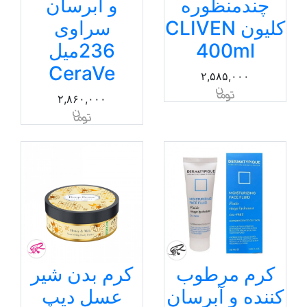
چندمنظوره
و آبرسان
کلیون CLIVEN
سراوی
400ml
236میل
CeraVe
۲,۵۸۵,۰۰۰
۲,۸۶۰,۰۰۰
کرم مرطوب
کرم بدن شیر
کننده و آبرسان
عسل دیپ