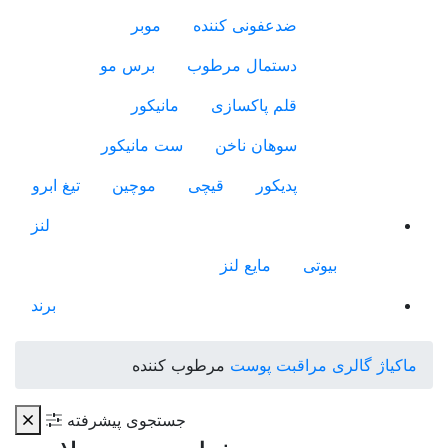
ضدعفونی کننده
موبر
دستمال مرطوب
برس مو
قلم پاکسازی
مانیکور
سوهان ناخن
ست مانیکور
پدیکور
قیچی
موچین
تیغ ابرو
لنز
بیوتی
مایع لنز
برند
ماکیاژ گالری
مراقبت پوست
مرطوب کننده
جستجوی پیشرفته