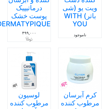
ویت یو (شی
درماتیپیک
باتر) WITH
پوست خشک
DERMATYPIQUE
YOU
۴۹۹,۰۰۰
ناموجود
کرم آبرسان
لوسیون
مرطوب کننده
مرطوب کننده