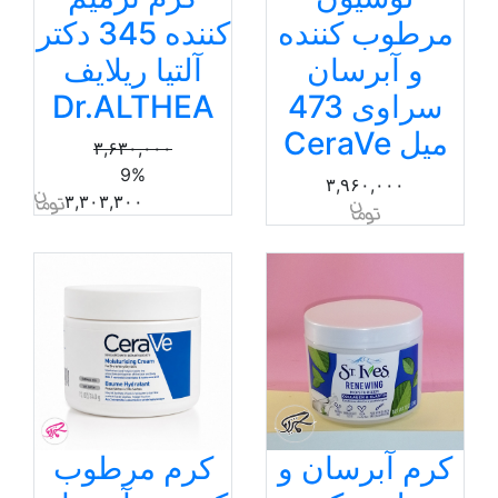
مرطوب کننده
کننده 345 دکتر
و آبرسان
آلتیا ریلایف
سراوی 473
Dr.ALTHEA
میل CeraVe
۳,۶۳۰,۰۰۰
9%
۳,۹۶۰,۰۰۰
۳,۳۰۳,۳۰۰
کرم آبرسان و
کرم مرطوب