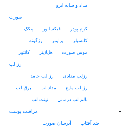
مداد و سایه ابرو
صورت
کرم پودر
فیکساتور
پنکک
کانسیلر
پرایمر
رژگونه
موس صورت
هایلایتر
کانتور
رژ لب
رژلب مدادی
رژ لب جامد
رژ لب مایع
مداد لب
برق لب
بالم لب درمانی
تینت لب
مراقبت پوست
ضد آفتاب
آبرسان صورت