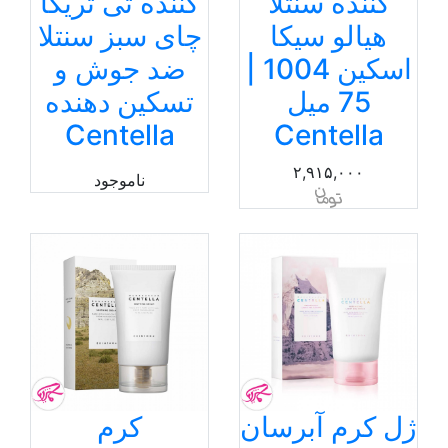
کننده سنتلا
کننده تی تریکا
هیالو سیکا
چای سبز سنتلا
اسکین 1004 |
ضد جوش و
75 میل
تسکین دهنده
Centella
Centella
۲,۹۱۵,۰۰۰
ناموجود
ژل کرم آبرسان
کرم