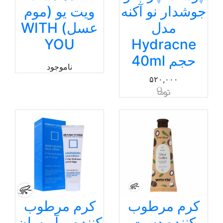
جوشدار نو آکنه
ویت یو (موم
مدل
عسل) WITH
YOU
Hydracne
حجم 40ml
ناموجود
۵۲۰,۰۰۰
کرم مرطوب
کرم مرطوب
کننده دست
کننده و آبرسان