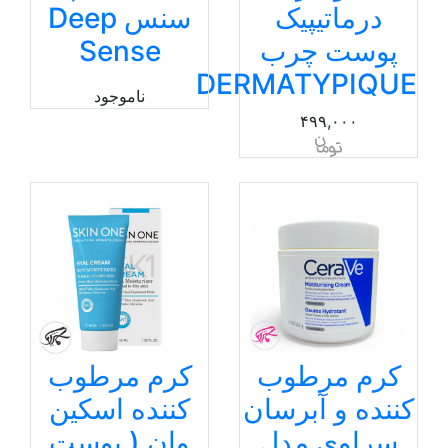
درماتیپیک
سنس Deep
پوست چرب
Sense
DERMATYPIQUE
ناموجود
۴۹۹,۰۰۰
کرم مرطوب
کرم مرطوب
کننده و آبرسان
کننده اسکین
سراوی مدل
وان ( پوست