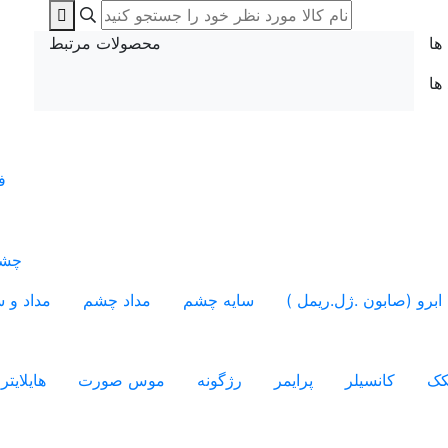
ها
محصولات مرتبط
 ها
ف
چشم
ابرو (صابون .ژل.ریمل )
سایه چشم
مداد چشم
مداد و س
کک
کانسیلر
پرایمر
رژگونه
موس صورت
هایلایتر