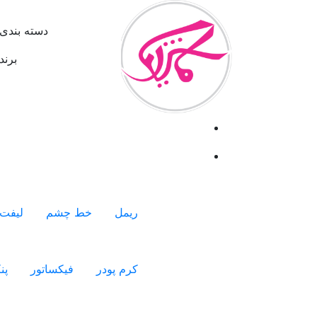
دسته بندی 
برند
ریمل
خط چشم
لیفت 
کرم پودر
فیکساتور
پن