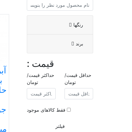
رنگها
برند
قیمت :
آب
حداقل قیمت/
حداکثر قیمت/
ب
تومان
تومان
جو
فقط کالاهای موجود
فیلتر
میلmin