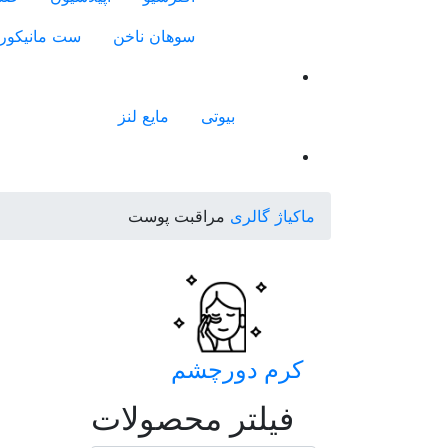
سوهان ناخن
ست مانیکور
بیوتی
مایع لنز
ماکیاژ گالری
مراقبت پوست
کرم دورچشم
فیلتر محصولات