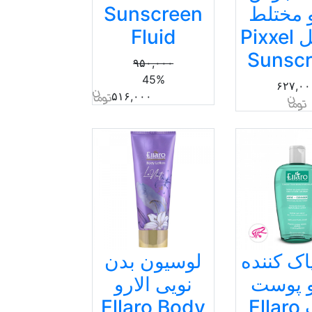
و مختلط
Sunscreen
50میل Pixxel
Fluid
Sunsc
۹۵۰,۰۰۰
45%
۶۲۷,۰۰
۵۱۶,۰۰۰
اک کننده
لوسیون بدن
و پوست
نویی الارو
چرب Ellaro
Ellaro Body