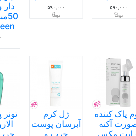
دار 
۵۹۰,۰۰۰
۵۹۰,۰۰۰
reen
۰
م پاک کننده
ژل کرم
تونر پ
ورت آکنه
آبرسان پوست
الار
رایت مکس
چرب و