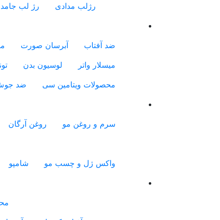
رژلب مدادی
رژ لب جامد
ضد آفتاب
آبرسان صورت
مر
میسلار واتر
لوسیون بدن
تون
محصولات ویتامین سی
ضد جو
سرم و روغن مو
روغن آرگان
واکس ژل و چسب مو
شامپو
محص