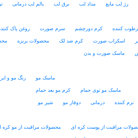
رژ لب مایع
مداد لب
برق لب
بالم لب درمانی
ت
طوب کننده
کرم دورچشم
سرم صورت
روغن پاک کننده
ر
اسکراب صورت
کرم ضد لک
محصولات برنزه
محص
ش
ماسک صورت و بدن
ماسک مو
رنگ مو و ابر
ماسک مو توی حمام
کرم مو بعد حمام
نرم کننده
درمانی
دوفاز مو
شیر مو
ولات مراقبت از پوست کره ای
محصولات مراقبت از مو کره ا