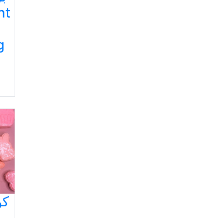
ht
g
کو