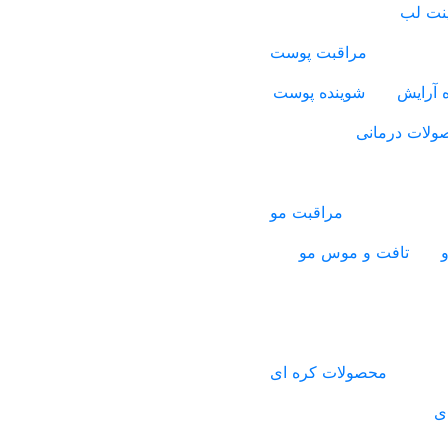
ینت لب
مراقبت پوست
 آرایش
شوینده پوست
ولات درمانی
مراقبت مو
و
تافت و موس مو
محصولات کره ای
ی