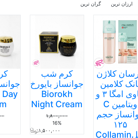
ارزان ترین
گران ترین
رسان کلاژن
کرم شب
کر
انک کلامین
جوانساز بایورخ
جوانسا
حاوی امگا ۳ و
Biorokh
h Day
ویتامین C
Night Cream
am
انساز حجم
۰۰
۱,۸۰۰,۰۰۰
۱۲۵
16%
۱,۵۰۰,۰۰۰
Colla