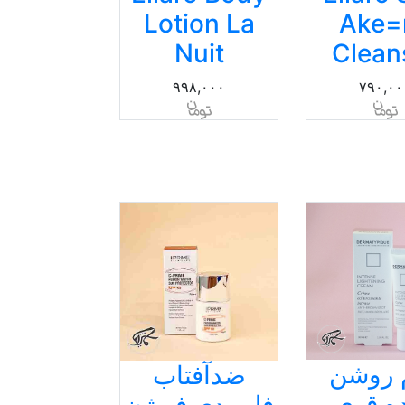
Lotion La
Ake=
Nuit
Clean
۹۹۸,۰۰۰
۷۹۰,۰۰
 روشن
ضدآفتاب
ده قوی
فلوییدی فیوژن