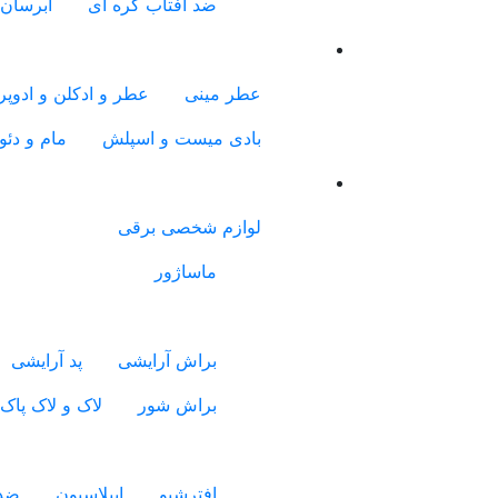
ضد آفتاب کره ای
آبرسان 
عطر مینی
عطر و ادکلن و ادوپرف
بادی میست و اسپلش
مام و دئو
لوازم شخصی برقی
ماساژور
براش آرایشی
پد آرایشی
براش شور
لاک و لاک پاک
افترشیو
اپیلاسیون
ضدع