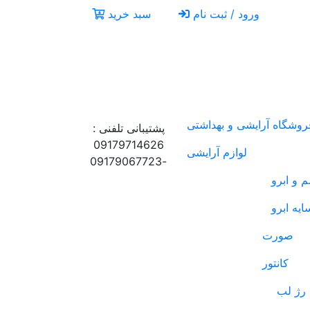
ورود / ثبت نام
سبد خرید
روشگاه آرایشی و بهداشتی
پشتیبانی تلفنی :
09179714626
لوازم آرایشی
-09179067723
 و ابرو
ایه ابرو
صورت
کانتور
رژ لب