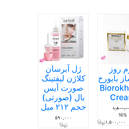
م روز
ژل آبرسان
ز بایورخ
کلاژن لیفتینگ
Biorok
صورت آیس
Cre
بال (صورتی)
حجم ۲۱۲ میل
۱,۸۰۰,۰
16%
۵۹۰,۰۰۰
۱,۵۰۰,۰۰۰