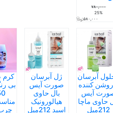
۷۸۰,۰۰۰
25%
۵۸۰,۰۰۰
لول آبرسان
ژل آبرسان
کرم 
روشن کننده
صورت آیس
بی رن
ورت آیس
بال حاوی
50
ل حاوی ماچا
هیالورونیک
مناس
212میل
اسید 212میل
چرب