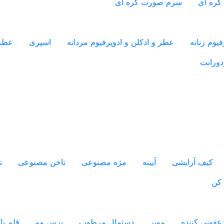
کره ای
سرم صورت کره ای
یوم زنانه
عطر و ادکلن و ادوپرفیوم مردانه
اسپری
عطر
دورانت
کیف آرایشی
آیینه
مژه مصنوعی
ناخن مصنوعی
ت
 کن
فونی کننده
موبر
دستمال مرطوب
برس مو
قلم پ