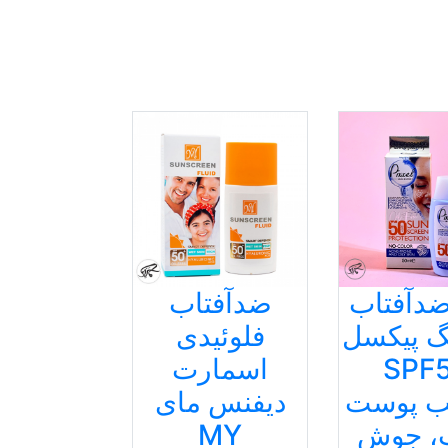
ضدآفتاب
ضدآفتاب
گ پیکسل
فلوئیدی
SPF
اسمارت
ب پوست
دیفنس مای
، جوش
MY