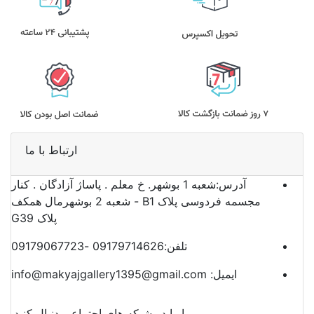
ارتباط با ما
آدرس:
شعبه 1 بوشهر. خ معلم . پاساژ آزادگان . کنار
مجسمه فردوسی پلاک B1 - شعبه 2 بوشهرمال همکف
پلاک G39
تلفن:
09179714626 -09179067723
ایمیل:
info@makyajgallery1395@gmail.com
ما را در شبکه های اجتماعی دنبال کنید.