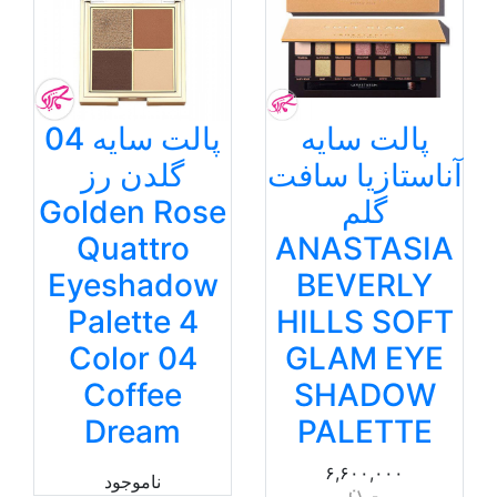
پالت سایه
پالت سایه 04
آناستازیا سافت
گلدن رز
گلم
Golden Rose
Quattro
ANASTASIA
Eyeshadow
BEVERLY
Palette 4
HILLS SOFT
Color 04
GLAM EYE
Coffee
SHADOW
Dream
PALETTE
۶,۶۰۰,۰۰۰
ناموجود