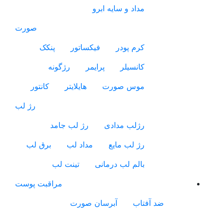
مداد و سایه ابرو
صورت
کرم پودر
فیکساتور
پنکک
کانسیلر
پرایمر
رژگونه
موس صورت
هایلایتر
کانتور
رژ لب
رژلب مدادی
رژ لب جامد
رژ لب مایع
مداد لب
برق لب
بالم لب درمانی
تینت لب
مراقبت پوست
ضد آفتاب
آبرسان صورت