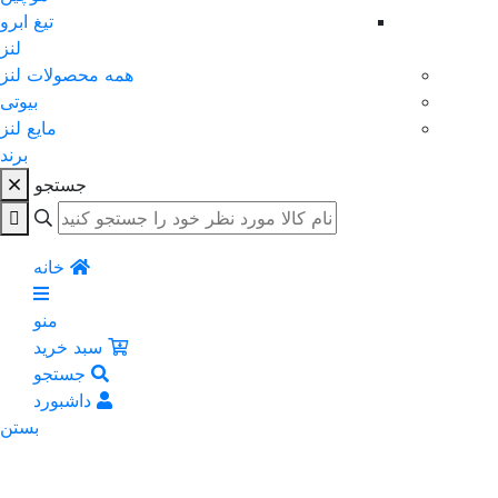
تیغ ابرو
لنز
همه محصولات لنز
بیوتی
مایع لنز
برند
جستجو
خانه
منو
سبد خرید
جستجو
داشبورد
بستن