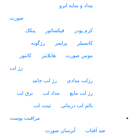
مداد و سایه ابرو
صورت
کرم پودر
فیکساتور
پنکک
کانسیلر
پرایمر
رژگونه
موس صورت
هایلایتر
کانتور
رژ لب
رژلب مدادی
رژ لب جامد
رژ لب مایع
مداد لب
برق لب
بالم لب درمانی
تینت لب
مراقبت پوست
ضد آفتاب
آبرسان صورت