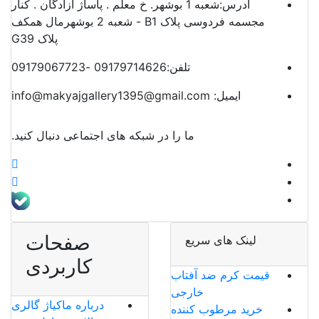
آدرس:
شعبه 1 بوشهر. خ معلم . پاساژ آزادگان . کنار
مجسمه فردوسی پلاک B1 - شعبه 2 بوشهرمال همکف
پلاک G39
تلفن:
09179714626 -09179067723
ایمیل:
info@makyajgallery1395@gmail.com
ما را در شبکه های اجتماعی دنبال کنید.
صفحات
لینک های سریع
کاربردی
قیمت کرم ضد آفتاب
خارجی
درباره ماکیاژ گالری
خرید مرطوب کننده