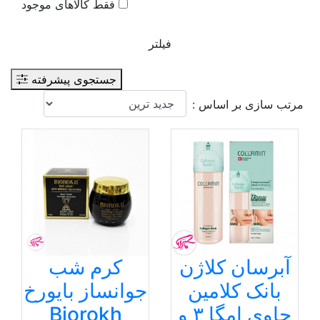
فقط کالاهای موجود
فیلتر
جستجوی پیشرفته
مرتب سازی بر اساس :
آبرسان کلاژن
کرم شب
بانک کلامین
جوانساز بایورخ
حاوی امگا ۳ و
Biorokh