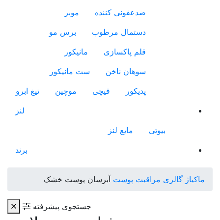
ضدعفونی کننده
موبر
دستمال مرطوب
برس مو
قلم پاکسازی
مانیکور
سوهان ناخن
ست مانیکور
پدیکور
قیچی
موچین
تیغ ابرو
لنز
بیوتی
مایع لنز
برند
ماکیاژ گالری
مراقبت پوست
آبرسان پوست خشک
جستجوی پیشرفته