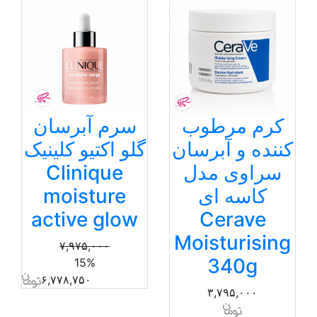
کرم مرطوب
سرم آبرسان
کننده و آبرسان
گلو اکتیو کلینیک
سراوی مدل
Clinique
کاسه ای
moisture
active glow
Cerave
Moisturising
۷,۹۷۵,۰۰۰
340g
15%
۶,۷۷۸,۷۵۰
۳,۷۹۵,۰۰۰