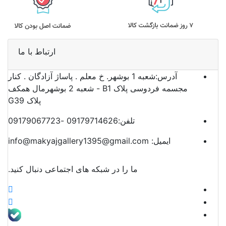
ارتباط با ما
آدرس:
شعبه 1 بوشهر. خ معلم . پاساژ آزادگان . کنار
مجسمه فردوسی پلاک B1 - شعبه 2 بوشهرمال همکف
پلاک G39
تلفن:
09179714626 -09179067723
ایمیل:
info@makyajgallery1395@gmail.com
ما را در شبکه های اجتماعی دنبال کنید.