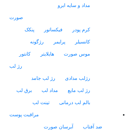
مداد و سایه ابرو
صورت
کرم پودر
فیکساتور
پنکک
کانسیلر
پرایمر
رژگونه
موس صورت
هایلایتر
کانتور
رژ لب
رژلب مدادی
رژ لب جامد
رژ لب مایع
مداد لب
برق لب
بالم لب درمانی
تینت لب
مراقبت پوست
ضد آفتاب
آبرسان صورت