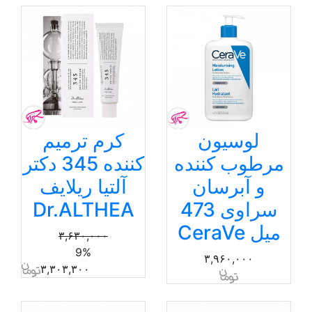
لوسیون
کرم ترمیم
مرطوب کننده
کننده 345 دکتر
و آبرسان
آلتیا ریلایف
سراوی 473
Dr.ALTHEA
میل CeraVe
۳,۶۳۰,۰۰۰
9%
۳,۹۶۰,۰۰۰
۳,۳۰۳,۳۰۰