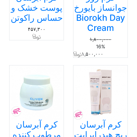
جوانساز بایورخ
پوست خشک و
Biorokh Day
حساس راکوتن
Cream
۴۵۷,۳۰۰
۱,۸۰۰,۰۰۰
16%
۱,۵۰۰,۰۰۰
کرم آبرسان
کرم آبرسان
ریچ هیدرابرایت
مرطوب کننده