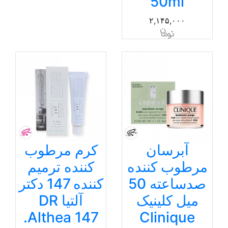
50ml
۲,۱۴۵,۰۰۰
آبرسان
کرم مرطوب
مرطوب کننده
کننده ترمیم
صدساعته 50
کننده 147 دکتر
میل کلینیک
آلتیا DR
.Althea 147
Clinique