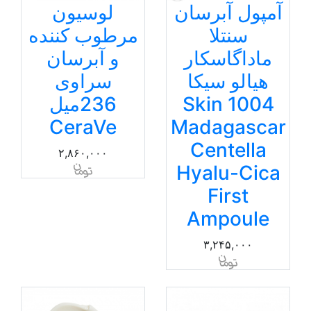
آمپول آبرسان
لوسیون
سنتلا
مرطوب کننده
ماداگاسکار
و آبرسان
هیالو سیکا
سراوی
Skin 1004
236میل
CeraVe
Madagascar
Centella
۲,۸۶۰,۰۰۰
Hyalu-Cica
First
Ampoule
۳,۲۴۵,۰۰۰