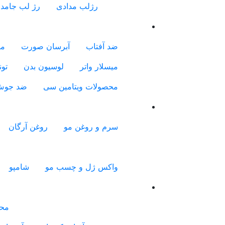
رژلب مدادی
رژ لب جامد
ضد آفتاب
آبرسان صورت
مر
میسلار واتر
لوسیون بدن
تون
محصولات ویتامین سی
ضد جو
سرم و روغن مو
روغن آرگان
واکس ژل و چسب مو
شامپو
محص