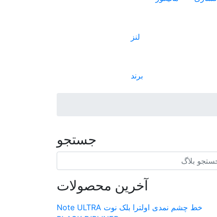
لنز
برند
جستجو
آخرین محصولات
خط چشم نمدی اولترا بلک نوت Note ULTRA