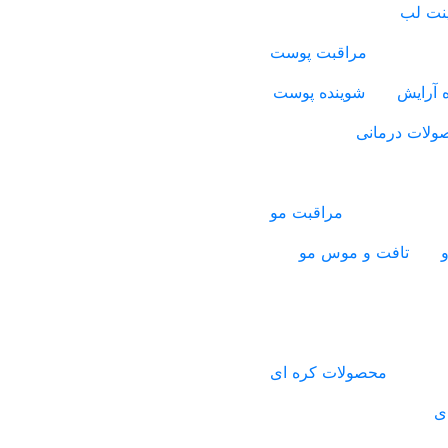
ینت لب
مراقبت پوست
 آرایش
شوینده پوست
ولات درمانی
مراقبت مو
و
تافت و موس مو
محصولات کره ای
ی