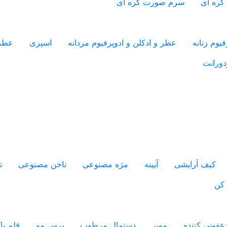
کره ای
سرم صورت کره ای
یوم زنانه
عطر و ادکلن و ادوپرفیوم مردانه
اسپری
عطر
دورانت
کیف آرایشی
آیینه
مژه مصنوعی
ناخن مصنوعی
ت
 کن
فونی کننده
موبر
دستمال مرطوب
برس مو
قلم پ