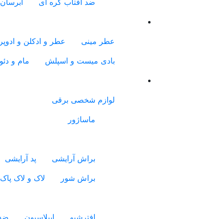
ضد آفتاب کره ای
آبرسان 
عطر مینی
عطر و ادکلن و ادوپرف
بادی میست و اسپلش
مام و دئو
لوازم شخصی برقی
ماساژور
براش آرایشی
پد آرایشی
براش شور
لاک و لاک پاک
افترشیو
اپیلاسیون
ضدع