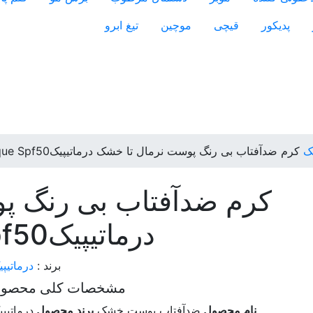
پدیکور
قیچی
موچین
تیغ ابرو
ک
کرم ضدآفتاب بی رنگ پوست نرمال تا خشک درماتیپیکDermatypique Spf50
کرم ضدآفتاب بی رنگ پ
درماتیپیکDermatypique Spf50
برند :
درماتیپ
مشخصات کلی محصو
نام محصول
ضدآفتاب پوست خشک
برند محصول
درماتیپ