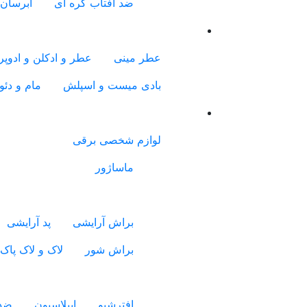
ضد آفتاب کره ای
آبرسان 
عطر مینی
عطر و ادکلن و ادوپرف
بادی میست و اسپلش
مام و دئو
لوازم شخصی برقی
ماساژور
براش آرایشی
پد آرایشی
براش شور
لاک و لاک پاک
افترشیو
اپیلاسیون
ضدع