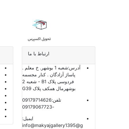
ارتباط با ما
آدرس:
شعبه 1 بوشهر. خ معلم .
پاساژ آزادگان . کنار مجسمه
فردوسی پلاک B1 - شعبه 2
بوشهرمال همکف پلاک G39
تلفن:
09179714626
-09179067723
ایمیل:
info@makyajgallery1395@g