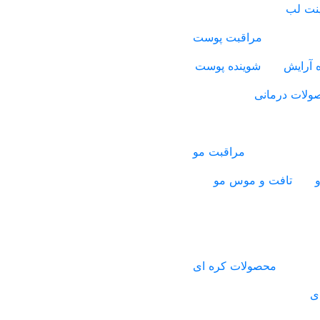
ینت لب
مراقبت پوست
 آرایش
شوینده پوست
ولات درمانی
مراقبت مو
و
تافت و موس مو
محصولات کره ای
ی