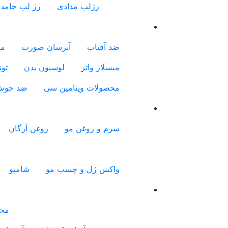
رژلب مدادی
رژ لب جامد
ضد آفتاب
آبرسان صورت
مر
میسلار واتر
لوسیون بدن
تون
محصولات ویتامین سی
ضد جو
سرم و روغن مو
روغن آرگان
واکس ژل و چسب مو
شامپو
محص