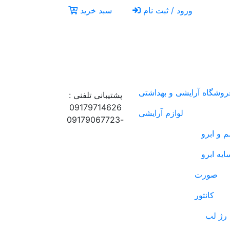
ورود / ثبت نام
سبد خرید
روشگاه آرایشی و بهداشتی
پشتیبانی تلفنی :
09179714626
لوازم آرایشی
-09179067723
 و ابرو
ایه ابرو
صورت
کانتور
رژ لب