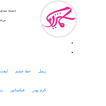
دسته بندی 
برند
ریمل
خط چشم
لیفت 
کرم پودر
فیکساتور
پن