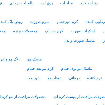
رژ لب مایع
مداد لب
برق لب
بالم لب درمانی
ت
طوب کننده
کرم دورچشم
سرم صورت
روغن پاک کننده
ر
اسکراب صورت
کرم ضد لک
محصولات برنزه
محص
ش
ماسک صورت و بدن
ماسک مو
رنگ مو و ابر
ماسک مو توی حمام
کرم مو بعد حمام
نرم کننده
درمانی
دوفاز مو
شیر مو
ولات مراقبت از پوست کره ای
محصولات مراقبت از مو کره ا