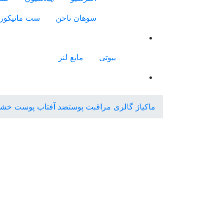
سوهان ناخن
ست مانیکور
بیوتی
مایع لنز
ماکیاژ گالری
مراقبت پوست
ضد آفتاب پوست خش