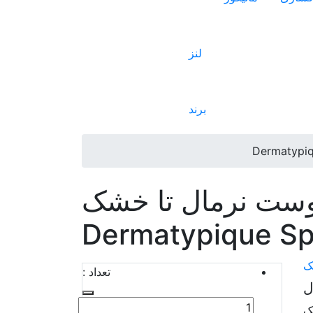
لنز
برند
وست نرمال تا خشک
یک
تعداد :
ل
یک