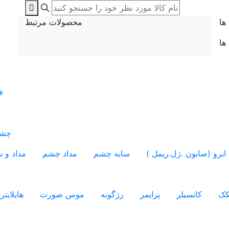
ها
محصولات مرتبط
 ها
ف
چشم
ابرو (صابون .ژل.ریمل )
سایه چشم
مداد چشم
مداد و س
کک
کانسیلر
پرایمر
رژگونه
موس صورت
هایلایتر