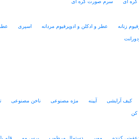
کره ای
سرم صورت کره ای
یوم زنانه
عطر و ادکلن و ادوپرفیوم مردانه
اسپری
عطر
دورانت
کیف آرایشی
آیینه
مژه مصنوعی
ناخن مصنوعی
ت
 کن
فونی کننده
موبر
دستمال مرطوب
برس مو
قلم پ