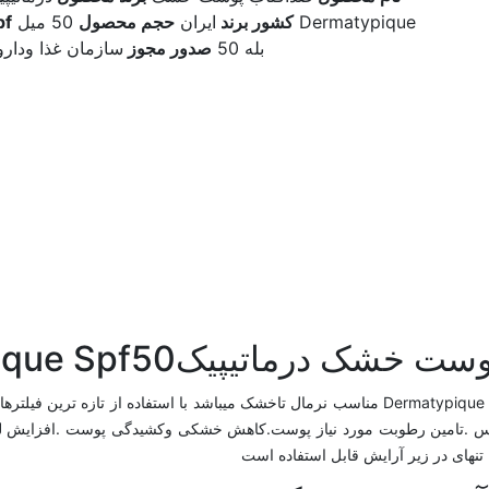
Dermatypique
کشور برند
ایران
حجم محصول
50 میل
pf
بله 50
صدور مجوز
سازمان غذا ودار
رماتیپیکDermatypique Spf50
کرم ضدآفتاب بی رنگ پوست خشک درماتیپیکDermatypique Spf50 مناسب نرمال تاخشک میباشد با
درس .تامین رطوبت مورد نیاز پوست.کاهش خشکی وکشیدگی پوست .افزایش 
نهای در زیر آرایش قابل استفاده است