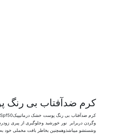
کرم ضدآفتاب بی رنگ پوست خشک د
وگردن دربرابر نور خورشید وجلوگیری از پیری زو
وشستشو میباشذوهمچنین بخاطر بافت مخملی خود به ت