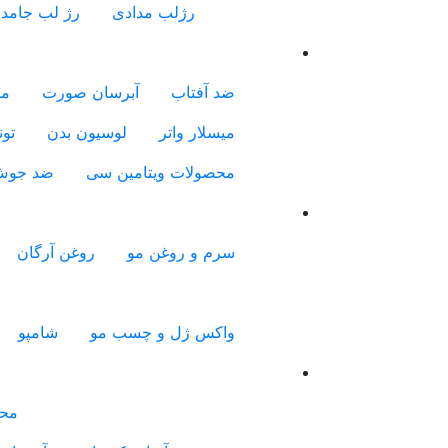
رژلب مدادی
رژ لب جامد
ضد آفتاب
آبرسان صورت
مر
میسلار واتر
لوسیون بدن
تون
محصولات ویتامین سی
ضد جو
سرم و روغن مو
روغن آرگان
واکس ژل و چسب مو
شامپو
محص