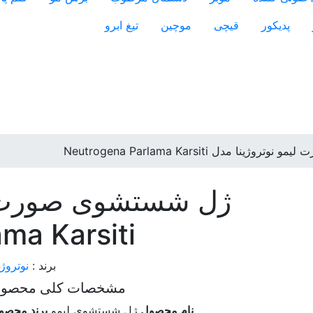
پدیکور
قیچی
موچین
تیغ ابرو
ا مدل Neutrogena Parlama Karsiti
ژل شستشوی صورت لی
ma Karsiti
برند :
نوتروژی
مشخصات کلی محصو
نام محصول
ژل شستشوی لیمو
برند محصو