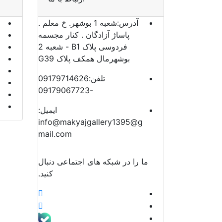
آدرس:
شعبه 1 بوشهر. خ معلم .
پاساژ آزادگان . کنار مجسمه
فردوسی پلاک B1 - شعبه 2
بوشهرمال همکف پلاک G39
تلفن:
09179714626
-09179067723
ایمیل:
info@makyajgallery1395@g
mail.com
ما را در شبکه های اجتماعی دنبال
کنید.