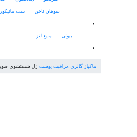
سوهان ناخن
ست مانیکور
بیوتی
مایع لنز
ماکیاژ گالری
مراقبت پوست
ژل شستشوی صورت لیمو نوتروژین