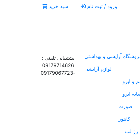
ورود / ثبت نام
سبد خرید
روشگاه آرایشی و بهداشتی
پشتیبانی تلفنی :
09179714626
لوازم آرایشی
-09179067723
 و ابرو
ایه ابرو
صورت
کانتور
رژ لب