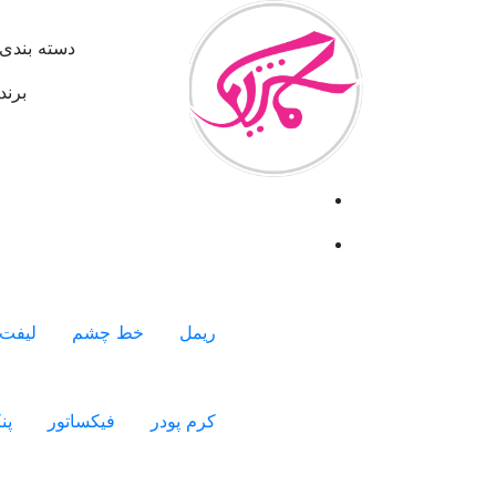
دسته بندی 
برند
ریمل
خط چشم
لیفت 
کرم پودر
فیکساتور
پن