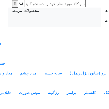
ها
محصولات مرتبط
 ها
ف
چشم
ابرو (صابون .ژل.ریمل )
سایه چشم
مداد چشم
مداد و س
کک
کانسیلر
پرایمر
رژگونه
موس صورت
هایلایتر