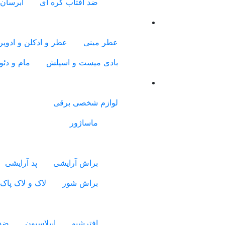
ضد آفتاب کره ای
آبرسان 
عطر مینی
عطر و ادکلن و ادوپرف
بادی میست و اسپلش
مام و دئو
لوازم شخصی برقی
ماساژور
براش آرایشی
پد آرایشی
براش شور
لاک و لاک پاک
افترشیو
اپیلاسیون
ضدع