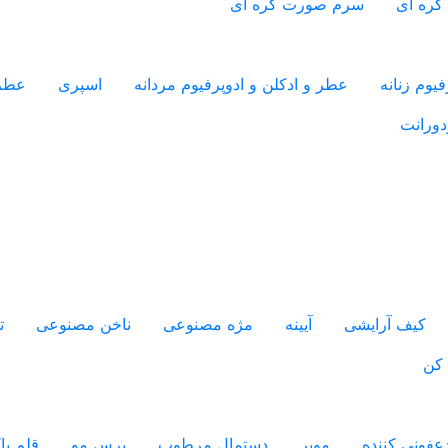
کره ای
سرم صورت کره ای
یوم زنانه
عطر و ادکلن و ادوپرفیوم مردانه
اسپری
عطر
دورانت
کیف آرایشی
آیینه
مژه مصنوعی
ناخن مصنوعی
ت
 کن
فونی کننده
موبر
دستمال مرطوب
برس مو
قلم پ