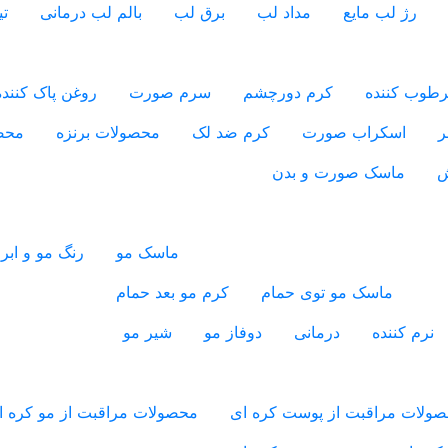
رژ لب مایع
مداد لب
برق لب
بالم لب درمانی
ت
طوب کننده
کرم دورچشم
سرم صورت
روغن پاک کننده
ر
اسکراب صورت
کرم ضد لک
محصولات برنزه
محص
ش
ماسک صورت و بدن
ماسک مو
رنگ مو و ابر
ماسک مو توی حمام
کرم مو بعد حمام
نرم کننده
درمانی
دوفاز مو
شیر مو
ولات مراقبت از پوست کره ای
محصولات مراقبت از مو کره ا