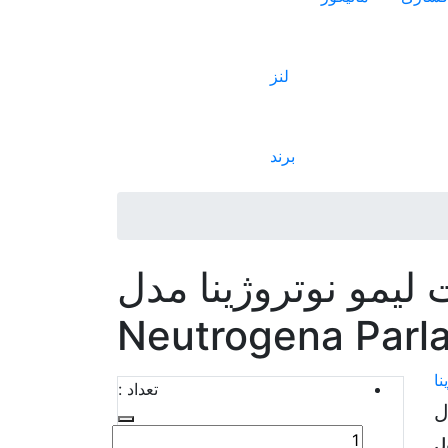
لنز
برند
مو نوتروژینا مدل
Neutrogena Parla
نا
تعداد :
ل
ل