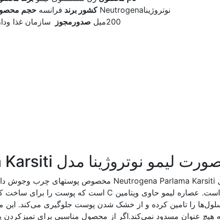
نوتروژیناNeutrogena
کشور برند
فرانسه
حجم محصو
200میل
صدورمجوز
سازمان غذا ودار
تروژینا مدل Neutrogena Parlama Karsiti
ژل شستشوی صورت لیمو نوتروژینا مدل gena Parlama Karsiti
رنگدانه‌ی مواد آرایشی از روی پوست چرب است. عصاره لیمو حاو
 سلول‌ها را تامین کرده و از خشک شدن پوست جلوگیری می‌کند. این 
ه هیچ عنوان مسدود نمی‌کند.اگر از محصول مناسبی برای تمیزکردن 