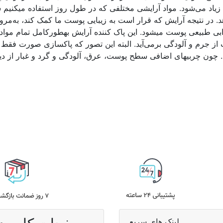
بالای این پوست ا
یژن و رطوبت به سلول‎های اپیدرم را نمی‎دهد. در نتیجه آرایش که قرار است به زیبایی پوست 
تیرگی، افزایش چین‎وچروک و ازدست‎رفتن شادابی
از جرم و آلودگی برمی‌آید. البته این تصور که پاکسازی صورت فقط ب
 عوامل مسدودکننده منافذ پوست هستند.
لینک های سریع