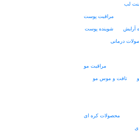
ینت لب
مراقبت پوست
 آرایش
شوینده پوست
ولات درمانی
مراقبت مو
و
تافت و موس مو
محصولات کره ای
ی