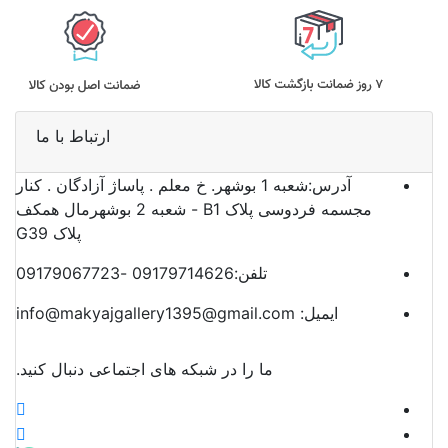
ارتباط با ما
آدرس:
شعبه 1 بوشهر. خ معلم . پاساژ آزادگان . کنار
مجسمه فردوسی پلاک B1 - شعبه 2 بوشهرمال همکف
پلاک G39
تلفن:
09179714626 -09179067723
ایمیل:
info@makyajgallery1395@gmail.com
ما را در شبکه های اجتماعی دنبال کنید.