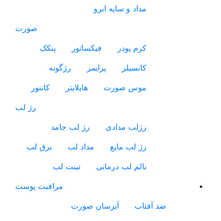
مداد و سایه ابرو
صورت
کرم پودر
فیکساتور
پنکک
کانسیلر
پرایمر
رژگونه
موس صورت
هایلایتر
کانتور
رژ لب
رژلب مدادی
رژ لب جامد
رژ لب مایع
مداد لب
برق لب
بالم لب درمانی
تینت لب
مراقبت پوست
ضد آفتاب
آبرسان صورت