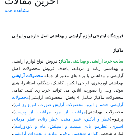
آخرین مقالات
مشاهده همه
فروشگاه اینترنتی لوازم آرایشی و بهداشتی اصل خارجی و ایرانی
ماکیاژ
سایت خرید آرایشی و بهداشتی ماکیاژ
؛ فروش انواع لوازم آرایشی
و بهداشتی زنانه و مردانه، باهدف فروش محصولات اصل
آرایشی و بهداشتی با برند های معتبر از جمله
محصولات آرایشی
بهداشتی اوردینری، او جی ایکس، کلینیک، شیگلم، استاتیرا، هدی
بیوتی و.... را بصورت آنلاین می توانید خریداری کنید. تمامی
محصولات ماکیاژ شامل 4 بخش: محصولات آرایشی(
محصولات
آرایشی چشم و ابرو
،
محصولات آرایش صورت
،
انواع رژ لب
)،
محصولات بهداشتی(
مراقبت از مو
،
مراقبت از پوست
)،
پرفیوم(
عطر و ادکلن
،
عطر مینی
،
عطر زنانه
،
عطر مردانه
،
اسپری
،
عطرمو
،
بادی میست و اسپلش
،
مام و دئودورانت
)،
لوازم شخصی(
لوازم شخصی برقی
،
لوازم و تجهیزات آرایشی
،