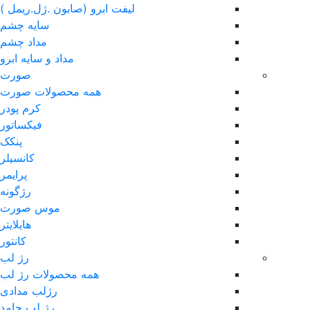
لیفت ابرو (صابون .ژل.ریمل )
سایه چشم
مداد چشم
مداد و سایه ابرو
صورت
همه محصولات صورت
کرم پودر
فیکساتور
پنکک
کانسیلر
پرایمر
رژگونه
موس صورت
هایلایتر
کانتور
رژ لب
همه محصولات رژ لب
رژلب مدادی
رژ لب جامد