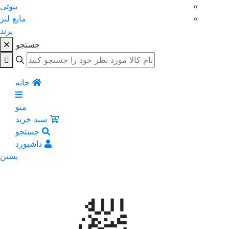
بیوتی
مایع لنز
برند
جستجو
خانه
منو
سبد خرید
جستجو
داشبورد
بستن