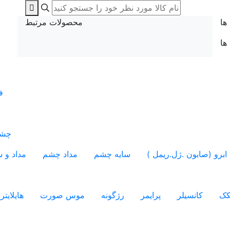
ها
محصولات مرتبط
 ها
ف
چشم
ابرو (صابون .ژل.ریمل )
سایه چشم
مداد چشم
مداد و س
کک
کانسیلر
پرایمر
رژگونه
موس صورت
هایلایتر