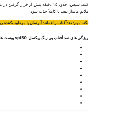
کنید. سپس، حدود ۱۵ دقیقه پیش از 
ملایم ماساژ دهید تا کاملاً جذب شود.
نکته مهم: ضدآفتاب را همانند آبرسان یا مرطوب‌کننده
ویژگی های ض
د آفتاب بی رنگ پیکسل spf50 پوست های خشک تا نرمال و حساس Pixxel