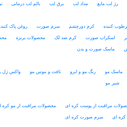
رژ لب مایع
مداد لب
برق لب
بالم لب درمانی
ت
طوب کننده
کرم دورچشم
سرم صورت
روغن پاک کننده
ر
اسکراب صورت
کرم ضد لک
محصولات برنزه
محص
ش
ماسک صورت و بدن
ماسک مو
رنگ مو و ابرو
تافت و موس مو
واکس ژل و
شیر مو
ولات مراقبت از پوست کره ای
محصولات مراقبت از مو کره ا
کره ای
سرم صورت کره ای