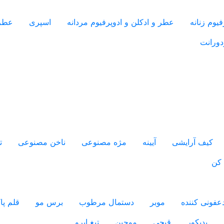
یوم زنانه
عطر و ادکلن و ادوپرفیوم مردانه
اسپری
عطر
دورانت
کیف آرایشی
آیینه
مژه مصنوعی
ناخن مصنوعی
ت
 کن
فونی کننده
موبر
دستمال مرطوب
برس مو
قلم پ
پدیکور
قیچی
موچین
تیغ ابرو