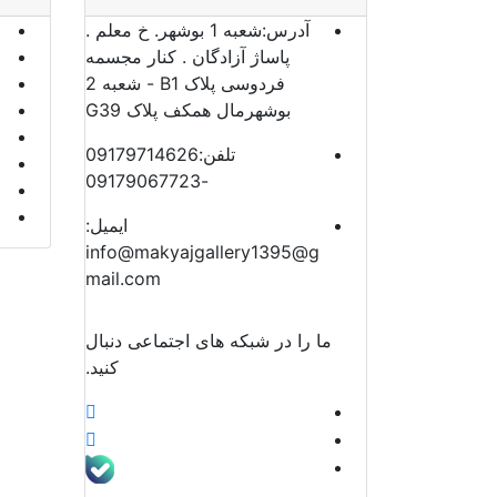
آدرس:
شعبه 1 بوشهر. خ معلم .
پاساژ آزادگان . کنار مجسمه
فردوسی پلاک B1 - شعبه 2
بوشهرمال همکف پلاک G39
تلفن:
09179714626
-09179067723
ایمیل:
info@makyajgallery1395@g
mail.com
ما را در شبکه های اجتماعی دنبال
کنید.