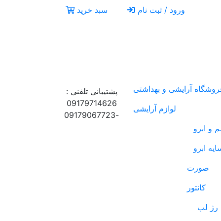
ورود / ثبت نام
سبد خرید
روشگاه آرایشی و بهداشتی
پشتیبانی تلفنی :
09179714626
لوازم آرایشی
-09179067723
 و ابرو
ایه ابرو
صورت
کانتور
رژ لب