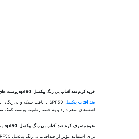
خرید کرم ضد آفتاب بی رنگ پیکسل spf50 پوست های خشک تا نرمال و حساس Pixxel
ضد آفتاب پیکسل
SPF50 با بافت سبک و بی‌رن
اشعه‌های مضر دارد و به حفظ رطوبت پوست کمک می‌ک
نحوه مصرف کرم ضد آفتاب بی رنگ پیکسل spf50 مناسب پوست خشک تا نرمال و حساس
برای استفاده مؤثر از ضدآفتاب بی‌رنگ پیکسل SPF50، ابتدا در ابتدای روز پس از شستشوی صورت با ژل مناسب، حتماً از