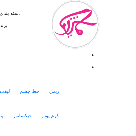
دسته بندی 
برند
ریمل
خط چشم
لیفت 
کرم پودر
فیکساتور
پن