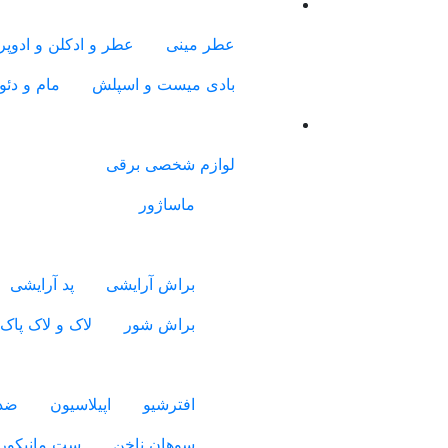
عطر مینی
عطر و ادکلن و ادوپرف
بادی میست و اسپلش
مام و دئو
لوازم شخصی برقی
ماساژور
براش آرایشی
پد آرایشی
براش شور
لاک و لاک پاک
افترشیو
اپیلاسیون
ضدع
سوهان ناخن
ست مانیکور