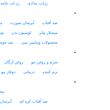
رژلب مدادی
رژ لب جامد
ضد آفتاب
آبرسان صورت
مر
میسلار واتر
لوسیون بدن
تون
محصولات ویتامین سی
ضد جو
سرم و روغن مو
روغن آرگان
نرم کننده
درمانی
دوفاز مو
محص
ضد آفتاب کره ای
آبرسان 