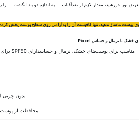
قرار گرفتن در معرض نور خورشید، مقدار لازم از ضدآفتاب — به اندازه دو بند انگشت
 روی پوست ماساژ ندهید. تنها کافیست آن را به‌آرامی روی سطح پوست پخش کرده
مناسب برای پوست‌های خشک، نرمال و حساسدارای SPF50 برای محافظت قوی در برابر اشعه‌های UVA و UVB
بدون چربی اضافه و
محافظت از پوست در