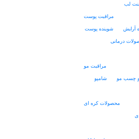
ینت لب
مراقبت پوست
 آرایش
شوینده پوست
ولات درمانی
مراقبت مو
 چسب مو
شامپو
محصولات کره ای
ی