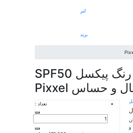
لنز
برند
کرم ضد آفتاب بی رنگ پیکسل SPF50
 حساس Pixxel
ل
تعداد :
ل
ن
و