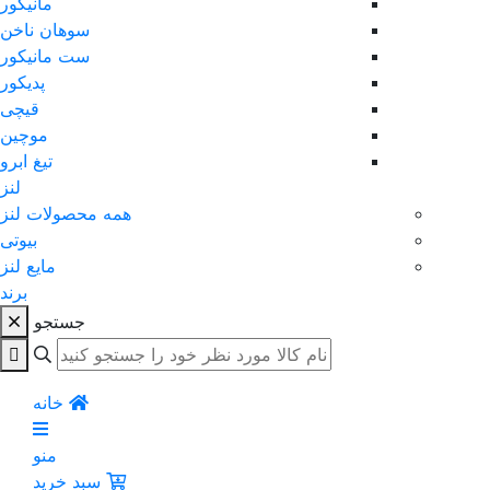
مانیکور
سوهان ناخن
ست مانیکور
پدیکور
قیچی
موچین
تیغ ابرو
لنز
همه محصولات لنز
بیوتی
مایع لنز
برند
جستجو
خانه
منو
سبد خرید