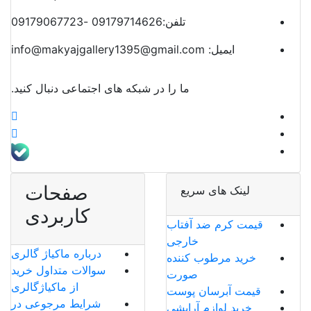
تلفن:
09179714626 -09179067723
ایمیل:
info@makyajgallery1395@gmail.com
ما را در شبکه های اجتماعی دنبال کنید.
صفحات
لینک های سریع
کاربردی
قیمت کرم ضد آفتاب
خارجی
درباره ماکیاژ گالری
خرید مرطوب کننده
سوالات متداول خرید
صورت
از ماکیاژگالری
قیمت آبرسان پوست
شرایط مرجوعی در
خرید لوازم آرایشی