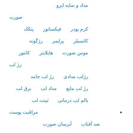
مداد و سایه ابرو
صورت
کرم پودر
فیکساتور
پنکک
کانسیلر
پرایمر
رژگونه
موس صورت
هایلایتر
کانتور
رژ لب
رژلب مدادی
رژ لب جامد
رژ لب مایع
مداد لب
برق لب
بالم لب درمانی
تینت لب
مراقبت پوست
ضد آفتاب
آبرسان صورت