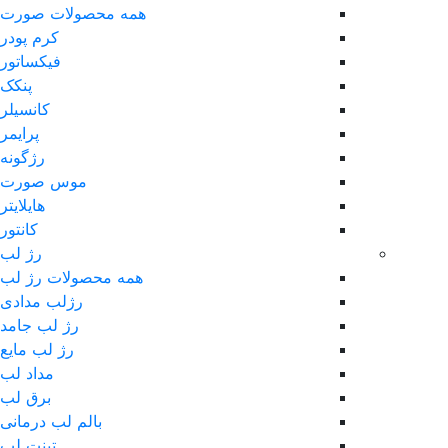
همه محصولات صورت
کرم پودر
فیکساتور
پنکک
کانسیلر
پرایمر
رژگونه
موس صورت
هایلایتر
کانتور
رژ لب
همه محصولات رژ لب
رژلب مدادی
رژ لب جامد
رژ لب مایع
مداد لب
برق لب
بالم لب درمانی
تینت لب