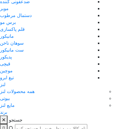
ضدعفونی کننده
موبر
دستمال مرطوب
برس مو
قلم پاکسازی
مانیکور
سوهان ناخن
ست مانیکور
پدیکور
قیچی
موچین
تیغ ابرو
لنز
همه محصولات لنز
بیوتی
مایع لنز
برند
جستجو