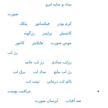
مداد و سایه ابرو
صورت
کرم پودر
فیکساتور
پنکک
کانسیلر
پرایمر
رژگونه
موس صورت
هایلایتر
کانتور
رژ لب
رژلب مدادی
رژ لب جامد
رژ لب مایع
مداد لب
برق لب
بالم لب درمانی
تینت لب
مراقبت پوست
ضد آفتاب
آبرسان صورت