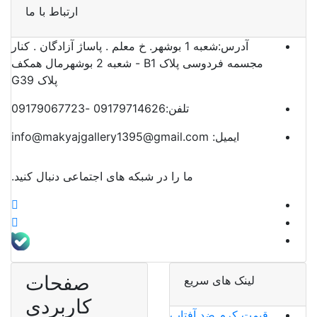
ارتباط با ما
آدرس:
شعبه 1 بوشهر. خ معلم . پاساژ آزادگان . کنار
مجسمه فردوسی پلاک B1 - شعبه 2 بوشهرمال همکف
پلاک G39
تلفن:
09179714626 -09179067723
ایمیل:
info@makyajgallery1395@gmail.com
ما را در شبکه های اجتماعی دنبال کنید.
صفحات
لینک های سریع
کاربردی
قیمت کرم ضد آفتاب