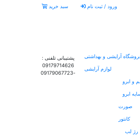
ورود / ثبت نام
سبد خرید
روشگاه آرایشی و بهداشتی
پشتیبانی تلفنی :
09179714626
لوازم آرایشی
-09179067723
 و ابرو
ایه ابرو
صورت
کانتور
رژ لب