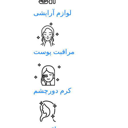
دسته های ویژه ماکیاژ گالری
لوازم آرایشی
مراقبت پوست
کرم دورچشم