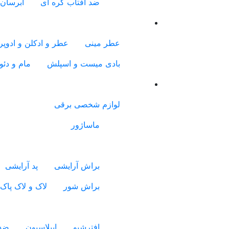
ضد آفتاب کره ای
آبرسان 
عطر مینی
عطر و ادکلن و ادوپرف
بادی میست و اسپلش
مام و دئو
لوازم شخصی برقی
ماساژور
براش آرایشی
پد آرایشی
براش شور
لاک و لاک پاک
افترشیو
اپیلاسیون
ضدع