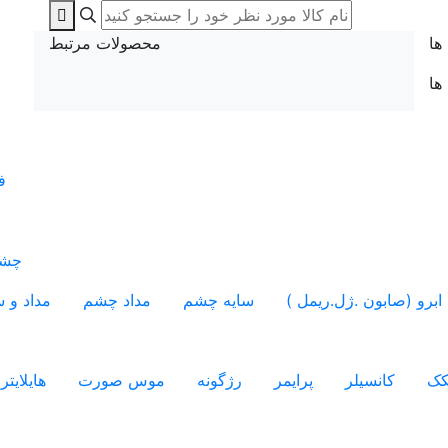
ها
محصولات مرتبط
 ها
ف
چشم
ابرو (صابون .ژل.ریمل )
سایه چشم
مداد چشم
مداد و س
کک
کانسیلر
پرایمر
رژگونه
موس صورت
هایلایتر