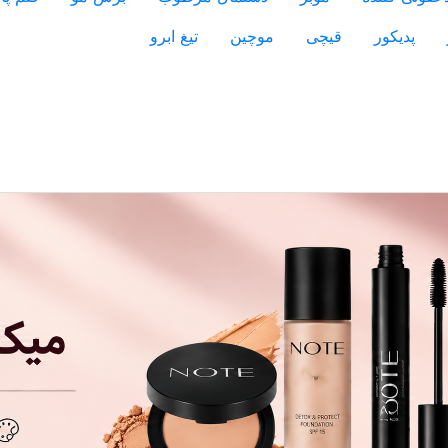
پدیکور
قیچی
موچین
تیغ ابرو