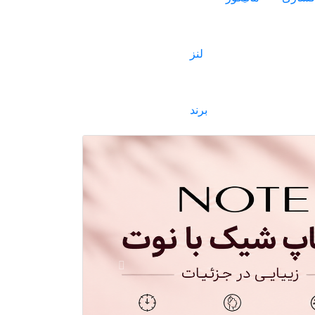
لنز
برند