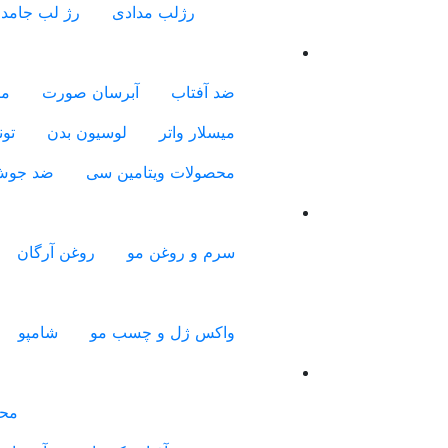
رژلب مدادی
رژ لب جامد
ضد آفتاب
آبرسان صورت
مر
میسلار واتر
لوسیون بدن
تون
محصولات ویتامین سی
ضد جو
سرم و روغن مو
روغن آرگان
واکس ژل و چسب مو
شامپو
محص