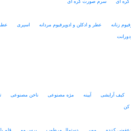
کره ای
سرم صورت کره ای
یوم زنانه
عطر و ادکلن و ادوپرفیوم مردانه
اسپری
عطر
دورانت
کیف آرایشی
آیینه
مژه مصنوعی
ناخن مصنوعی
ت
 کن
فونی کننده
موبر
دستمال مرطوب
برس مو
قلم پ