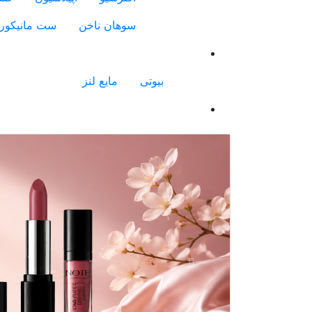
سوهان ناخن
ست مانیکور
بیوتی
مایع لنز