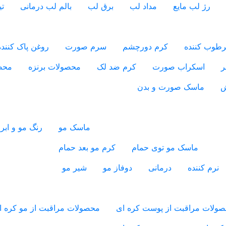
رژ لب مایع
مداد لب
برق لب
بالم لب درمانی
ت
طوب کننده
کرم دورچشم
سرم صورت
روغن پاک کننده
ر
اسکراب صورت
کرم ضد لک
محصولات برنزه
محص
ش
ماسک صورت و بدن
ماسک مو
رنگ مو و ابر
ماسک مو توی حمام
کرم مو بعد حمام
نرم کننده
درمانی
دوفاز مو
شیر مو
ولات مراقبت از پوست کره ای
محصولات مراقبت از مو کره ا