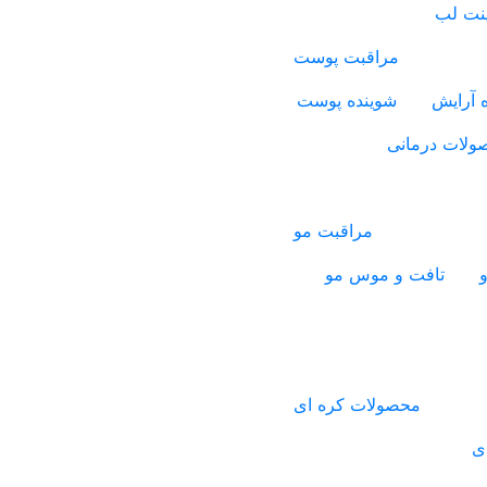
ینت لب
مراقبت پوست
 آرایش
شوینده پوست
ولات درمانی
مراقبت مو
و
تافت و موس مو
محصولات کره ای
ی