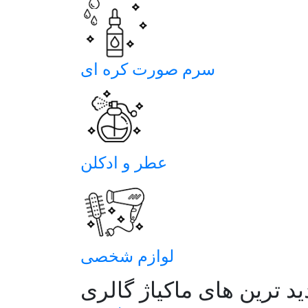
آبرسان کره ای
سرم صورت کره ای
عطر و ادکلن