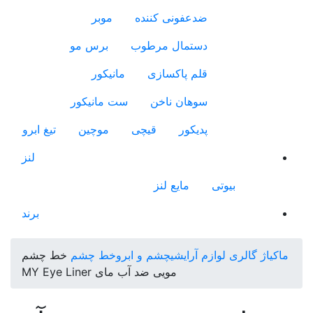
ضدعفونی کننده
موبر
دستمال مرطوب
برس مو
قلم پاکسازی
مانیکور
سوهان ناخن
ست مانیکور
پدیکور
قیچی
موچین
تیغ ابرو
لنز
بیوتی
مایع لنز
برند
ماکیاژ گالری
لوازم آرایشی
چشم و ابرو
خط چشم
خط چشم
مویی ضد آب مای MY Eye Liner