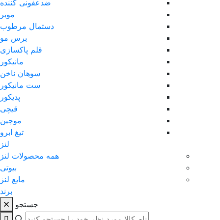
ضدعفونی کننده
موبر
دستمال مرطوب
برس مو
قلم پاکسازی
مانیکور
سوهان ناخن
ست مانیکور
پدیکور
قیچی
موچین
تیغ ابرو
لنز
همه محصولات لنز
بیوتی
مایع لنز
برند
جستجو