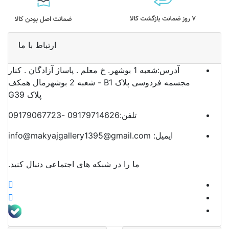
ارتباط با ما
آدرس:
شعبه 1 بوشهر. خ معلم . پاساژ آزادگان . کنار
مجسمه فردوسی پلاک B1 - شعبه 2 بوشهرمال همکف
پلاک G39
تلفن:
09179714626 -09179067723
ایمیل:
info@makyajgallery1395@gmail.com
ما را در شبکه های اجتماعی دنبال کنید.