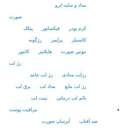
مداد و سایه ابرو
صورت
کرم پودر
فیکساتور
پنکک
کانسیلر
پرایمر
رژگونه
موس صورت
هایلایتر
کانتور
رژ لب
رژلب مدادی
رژ لب جامد
رژ لب مایع
مداد لب
برق لب
بالم لب درمانی
تینت لب
مراقبت پوست
ضد آفتاب
آبرسان صورت