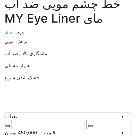
خط چشم مویی ضد آب
مای MY Eye Liner
برند :
مای
براش مویی
ماندگاری بالا وضد آب
بسیار مشکی
خشک شدن سریع
تعداد :
قیمت :
450,000 تومان