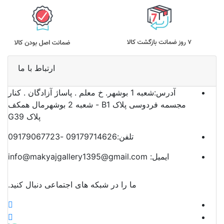
ارتباط با ما
آدرس:
شعبه 1 بوشهر. خ معلم . پاساژ آزادگان . کنار
مجسمه فردوسی پلاک B1 - شعبه 2 بوشهرمال همکف
پلاک G39
تلفن:
09179714626 -09179067723
ایمیل:
info@makyajgallery1395@gmail.com
ما را در شبکه های اجتماعی دنبال کنید.