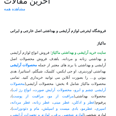
آخرین مقالات
مشاهده همه
فروشگاه اینترنتی لوازم آرایشی و بهداشتی اصل خارجی و ایرانی
ماکیاژ
سایت خرید آرایشی و بهداشتی ماکیاژ
؛ فروش انواع لوازم آرایشی
و بهداشتی زنانه و مردانه، باهدف فروش محصولات اصل
آرایشی و بهداشتی با برند های معتبر از جمله
محصولات آرایشی
بهداشتی اوردینری، او جی ایکس، کلینیک، شیگلم، استاتیرا، هدی
بیوتی و.... را بصورت آنلاین می توانید خریداری کنید. تمامی
محصولات ماکیاژ شامل 4 بخش: محصولات آرایشی(
محصولات
آرایشی چشم و ابرو
،
محصولات آرایش صورت
،
انواع رژ لب
)،
محصولات بهداشتی(
مراقبت از مو
،
مراقبت از پوست
)،
پرفیوم(
عطر و ادکلن
،
عطر مینی
،
عطر زنانه
،
عطر مردانه
،
اسپری
،
عطرمو
،
بادی میست و اسپلش
،
مام و دئودورانت
)،
لوازم شخصی(
لوازم شخصی برقی
،
لوازم و تجهیزات آرایشی
،