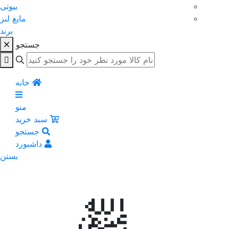
بیوتی
مایع لنز
برند
جستجو
خانه
منو
سبد خرید
جستجو
داشبورد
بستن