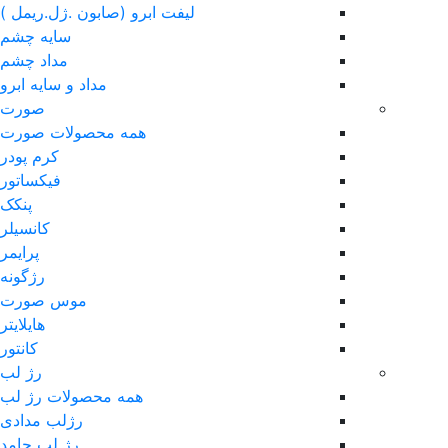
لیفت ابرو (صابون .ژل.ریمل )
سایه چشم
مداد چشم
مداد و سایه ابرو
صورت
همه محصولات صورت
کرم پودر
فیکساتور
پنکک
کانسیلر
پرایمر
رژگونه
موس صورت
هایلایتر
کانتور
رژ لب
همه محصولات رژ لب
رژلب مدادی
رژ لب جامد