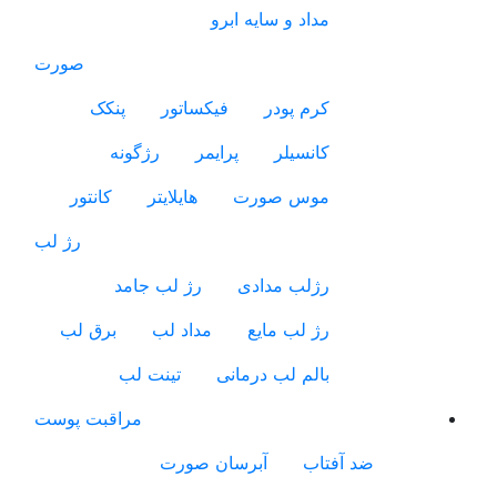
مداد و سایه ابرو
صورت
کرم پودر
فیکساتور
پنکک
کانسیلر
پرایمر
رژگونه
موس صورت
هایلایتر
کانتور
رژ لب
رژلب مدادی
رژ لب جامد
رژ لب مایع
مداد لب
برق لب
بالم لب درمانی
تینت لب
مراقبت پوست
ضد آفتاب
آبرسان صورت