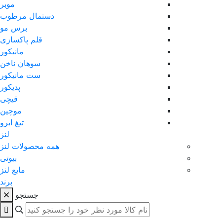
موبر
دستمال مرطوب
برس مو
قلم پاکسازی
مانیکور
سوهان ناخن
ست مانیکور
پدیکور
قیچی
موچین
تیغ ابرو
لنز
همه محصولات لنز
بیوتی
مایع لنز
برند
جستجو