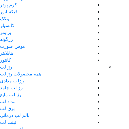
کرم پودر
فیکساتور
پنکک
کانسیلر
پرایمر
رژگونه
موس صورت
هایلایتر
کانتور
رژ لب
همه محصولات رژ لب
رژلب مدادی
رژ لب جامد
رژ لب مایع
مداد لب
برق لب
بالم لب درمانی
تینت لب
مراقبت پوست