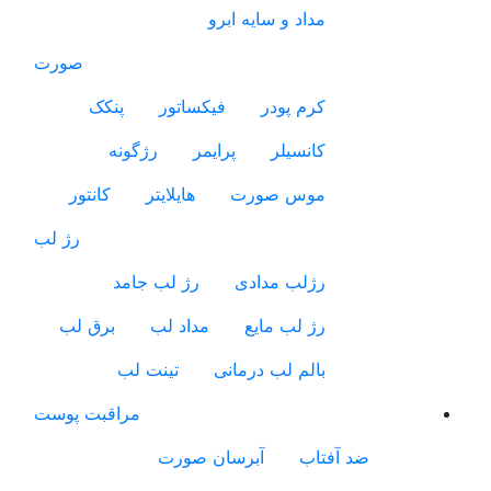
مداد و سایه ابرو
صورت
کرم پودر
فیکساتور
پنکک
کانسیلر
پرایمر
رژگونه
موس صورت
هایلایتر
کانتور
رژ لب
رژلب مدادی
رژ لب جامد
رژ لب مایع
مداد لب
برق لب
بالم لب درمانی
تینت لب
مراقبت پوست
ضد آفتاب
آبرسان صورت