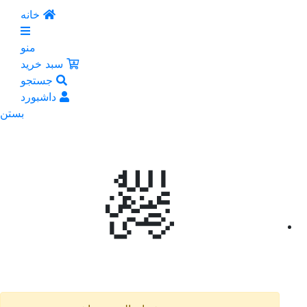
خانه
منو
سبد خرید
جستجو
داشبورد
بستن