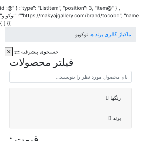
, { "@type": "ListItem", "position": 3, "item": { "@id":
"https://makyajgallery.com/brand/tocobo", "name": "توکوبو"
}} ] }
ماکیاژ گالری
برند ها
توکوبو
جستجوی پیشرفته
فیلتر محصولات
رنگها
برند
قیمت :