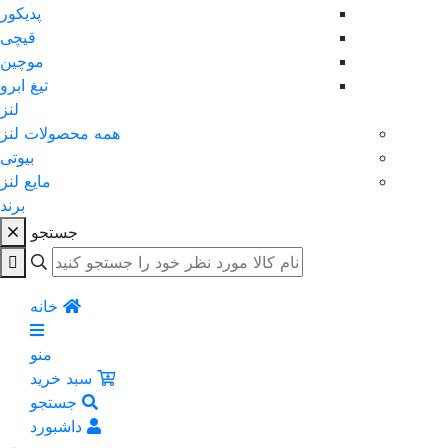
پدیکور
قیچی
موچین
تیغ ابرو
لنز
همه محصولات لنز
بیوتی
مایع لنز
برند
جستجو
خانه
منو
سبد خرید
جستجو
داشبورد