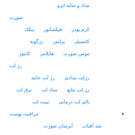
مداد و سایه ابرو
صورت
کرم پودر
فیکساتور
پنکک
کانسیلر
پرایمر
رژگونه
موس صورت
هایلایتر
کانتور
رژ لب
رژلب مدادی
رژ لب جامد
رژ لب مایع
مداد لب
برق لب
بالم لب درمانی
تینت لب
مراقبت پوست
ضد آفتاب
آبرسان صورت