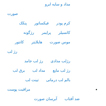
مداد و سایه ابرو
صورت
کرم پودر
فیکساتور
پنکک
کانسیلر
پرایمر
رژگونه
موس صورت
هایلایتر
کانتور
رژ لب
رژلب مدادی
رژ لب جامد
رژ لب مایع
مداد لب
برق لب
بالم لب درمانی
تینت لب
مراقبت پوست
ضد آفتاب
آبرسان صورت