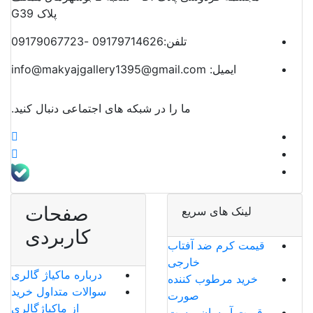
پلاک G39
تلفن:
09179714626 -09179067723
ایمیل:
info@makyajgallery1395@gmail.com
ما را در شبکه های اجتماعی دنبال کنید.
صفحات
لینک های سریع
کاربردی
قیمت کرم ضد آفتاب
خارجی
درباره ماکیاژ گالری
خرید مرطوب کننده
سوالات متداول خرید
صورت
از ماکیاژگالری
قیمت آبرسان پوست