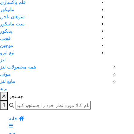
قلم پاکسازی
مانیکور
سوهان ناخن
ست مانیکور
پدیکور
قیچی
موچین
تیغ ابرو
لنز
همه محصولات لنز
بیوتی
مایع لنز
برند
جستجو
خانه
منو