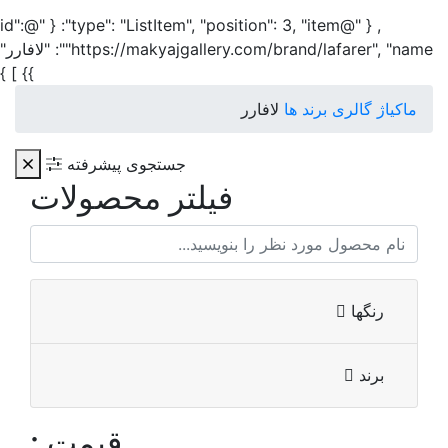
, { "@type": "ListItem", "position": 3, "item": { "@id":
"https://makyajgallery.com/brand/lafarer", "name": "لافارر"
}} ] }
ماکیاژ گالری
برند ها
لافارر
جستجوی پیشرفته
فیلتر محصولات
رنگها
برند
قیمت :